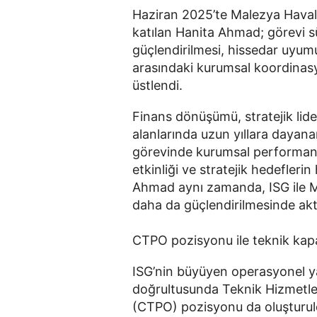
Haziran 2025’te Malezya Havali
katılan Hanita Ahmad; görevi 
güçlendirilmesi, hissedar uyum
arasındaki kurumsal koordinasyo
üstlendi.
Finans dönüşümü, stratejik lider
alanlarında uzun yıllara daya
görevinde kurumsal performans 
etkinliği ve stratejik hedeflerin
Ahmad aynı zamanda, ISG ile 
daha da güçlendirilmesinde ak
CTPO pozisyonu ile teknik kapa
ISG’nin büyüyen operasyonel yap
doğrultusunda Teknik Hizmetler
(CTPO) pozisyonu da oluşturul