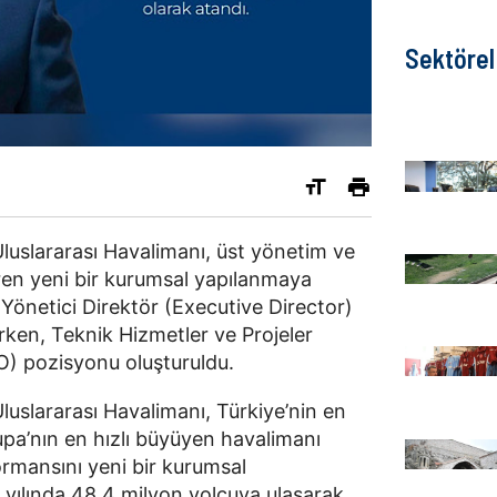
Sektörel
luslararası Havalimanı, üst yönetim ve
diren yeni bir kurumsal yapılanmaya
Yönetici Direktör (Executive Director)
irken, Teknik Hizmetler ve Projeler
O) pozisyonu oluşturuldu.
luslararası Havalimanı, Türkiye’nin en
upa’nın en hızlı büyüyen havalimanı
rmansını yeni bir kurumsal
 yılında 48,4 milyon yolcuya ulaşarak