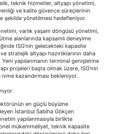
ik, teknik hizmetler, altyapı yönetimi,
venliği ve kalite güvence süreçlerinin
 şekilde yönetilmesi hedefleniyor.
önetimi, varlık yaşam döngüsü yönetimi,
yürütme alanlarında kapsamlı deneyime
liğinde ISG’nin gelecekteki kapasite
 ve stratejik altyapı hazırlıklarının daha
. Yeni yapılanmanın terminal genişletme
yapı projeleri başta olmak üzere, ISG’nin
a ivme kazandırması bekleniyor.
nıyor
 sektörünün en güçlü büyüme
ileyen İstanbul Sabiha Gökçen
önetim yapılanmasıyla birlikte
yonel mükemmeliyet, teknik kapasite
 alanlarındaki dönüşümünü daha ileri