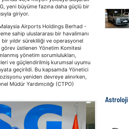
 ISG, yeni büyüme fazına daha güçlü bir
sıyla giriyor.
Malaysia Airports Holdings Berhad -
me sahip uluslararası bir havalimanı
bir yıldır sürekliliği ve operasyonel
i görev üstlenen Yönetim Komitesi
ımlanmış yönetim sorumlulukları,
çleri ve güçlendirilmiş kurumsal uyumu
hayata geçirildi. Bu kapsamda Yönetici
pozisyonu yeniden devreye alınırken,
enel Müdür Yardımcılığı (CTPO)
Astroloji