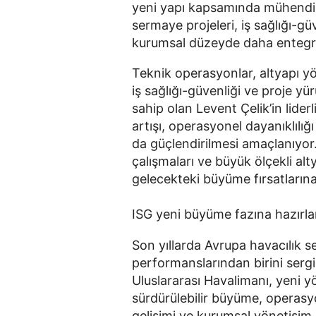
yeni yapı kapsamında mühendisl
sermaye projeleri, iş sağlığı-gü
kurumsal düzeyde daha entegre
Teknik operasyonlar, altyapı y
iş sağlığı-güvenliği ve proje 
sahip olan Levent Çelik’in lider
artışı, operasyonel dayanıklılığı
da güçlendirilmesi amaçlanıyor
çalışmaları ve büyük ölçekli alt
gelecekteki büyüme fırsatların
ISG yeni büyüme fazına hazırla
Son yıllarda Avrupa havacılık
performanslarından birini serg
Uluslararası Havalimanı, yeni y
sürdürülebilir büyüme, operas
gelişimi ve kurumsal yönetişim