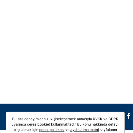
Galeri
Video
Bu site deneyimlerinizi kişiselleştirmek amacıyla KVKK ve GDPR
uyarınca çerez(cookie) kullanmaktadır. Bu konu hakkında detaylı
bilgi almak için
çerez politikası
ve
aydınlatma metni
sayfalarını