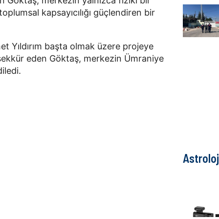
 Göktaş, merkezin yalnızca fiziki bir
oplumsal kapsayıcılığı güçlendiren bir
et Yıldırım başta olmak üzere projeye
eşekkür eden Göktaş, merkezin Ümraniye
iledi.
Astroloj