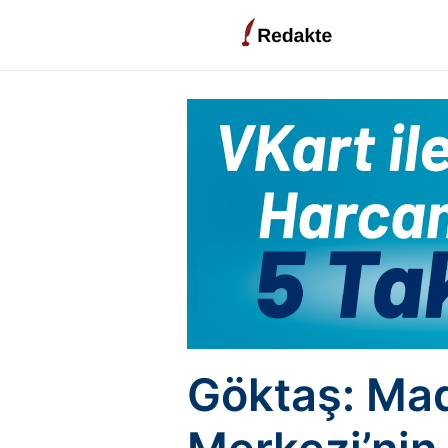
Göktaş: Mad