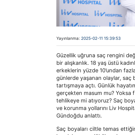
Yayınlanma:
2025-02-11 15:39:53
Güzellik uğruna saç rengini değ
bir alışkanlık. 18 yaş üstü kadı
erkeklerin yüzde 10’undan fazl
günlerde yaşanan olaylar, saç b
tartışmaya açtı. Günlük hayatım
gerçekten masum mu? Yoksa far
tehlikeye mi atıyoruz? Saç boya
ve korunma yollarını Liv Hospi
Gündoğdu anlattı.
Saç boyaları ciltle temas ettiği