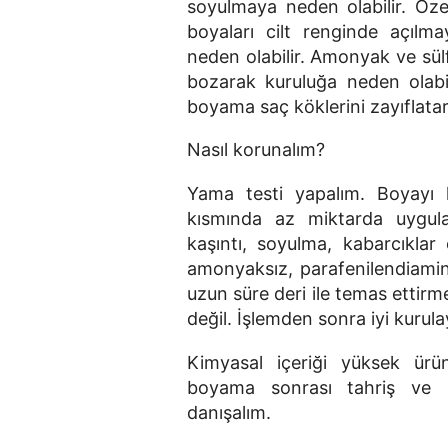
soyulmaya neden olabilir. Özel
boyaları cilt renginde açılm
neden olabilir. Amonyak ve sül
bozarak kuruluğa neden olabili
boyama saç köklerini zayıflatar
Nasıl korunalım?
Yama testi yapalım. Boyayı 
kısmında az miktarda uygula
kaşıntı, soyulma, kabarcıklar 
amonyaksız, parafenilendiamins
uzun süre deri ile temas ettirm
değil. İşlemden sonra iyi kurul
Kimyasal içeriği yüksek ürün
boyama sonrası tahriş ve a
danışalım.